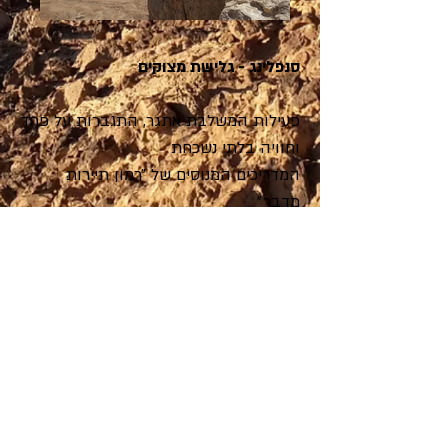
סנפלינג - גלישת מצוקים
פעילות המשלבת אתגר, התגברות על פחד
וחוויה בלתי נשכחת
המדריכים המנוסים של ״רמון תיירות
מדבר״
יאבטחו אתכם אל נקודות העיגון הפזורות
לאורך המצוק של מכתש רמון
וישלחו אתכם בבטחון מטה, אל חוויה
מרגשת ומאתגרת.
אנו עורכים פעילות סנפלינג לכל גודל
קבוצה, כחלק מיום גיבוש, יום טיול בג'יפ
או כפעילות נפרדת.
Francais