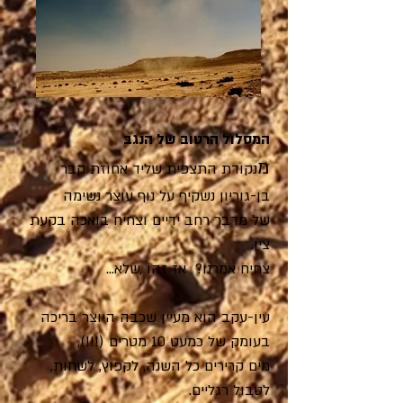
המסלול הרטוב של הנגב
מ
נקודת התצפית שליד אחוזת קבר
בן-גוריון נשקיף על נוף עוצר נשימה
של מדבר רחב ידיים וצחיח בואכה בקעת
צין.
צחיח אמרנו? אז זהו ,שלא...
עין-עקב הוא מעיין שכבה היוצר בריכה
בעומק של כמעט 10 מטרים (!!!),
מים קרירים כל השנה, לקפוץ, לשחות,
לטבול רגליים.