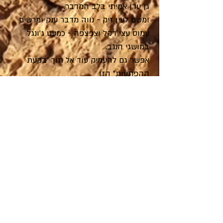
גן עדן אמיתי בלב המדבר.
ומשם לעין זיק - נווה מדבר ענק ומרשים
עמוס עצי דקל וצפצפה - כמעט ג'ונגל
במושגי הנגב.
אפשר גם להעמיק עוד אל תוך "בקעת
ההפתעות" הזו
אל עין אום תינה וגב זרחן - פינות חמד
נסתרות (ומלאות מים בעונה הנכונה).
מסלול מרגש רטוב ומרענן , צופן מעיינות
ועטור צמחייה,
חוויה של ניגודים לעין ולנפש.
משך הטיול:
שעתיים (עד עין עקב בלבד)
4 שעות
או יום
שלם